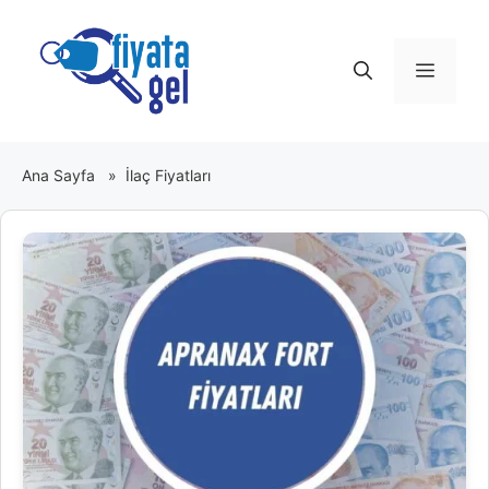
İçeriğe
atla
Menü
Ana Sayfa
»
İlaç Fiyatları