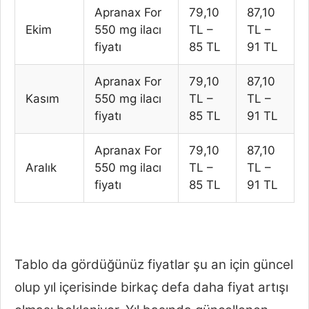
Apranax For
79,10
87,10
Ekim
550 mg ilacı
TL –
TL –
fiyatı
85 TL
91 TL
Apranax For
79,10
87,10
Kasım
550 mg ilacı
TL –
TL –
fiyatı
85 TL
91 TL
Apranax For
79,10
87,10
Aralık
550 mg ilacı
TL –
TL –
fiyatı
85 TL
91 TL
Tablo da gördüğünüz fiyatlar şu an için güncel
olup yıl içerisinde birkaç defa daha fiyat artışı