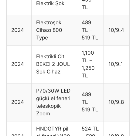
Elektrik Şok
TL
Elektroşok
489
2024
Cihazı 800
TL –
10/9.4
Type
519 TL
1,100
Elektrikli Cit
TL –
2024
BEKCI 2 JOUL
10/9.1
1,250
Sok Cihazi
TL
P70/30W LED
489
güçlü el feneri
2024
TL –
10/9.8
teleskopik
519 TL
Zoom
HNDGTYR pil
524 TL