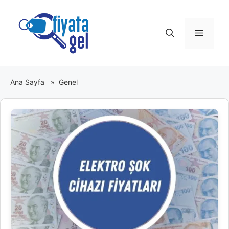
İçeriğe
atla
Menü
Ana Sayfa
»
Genel