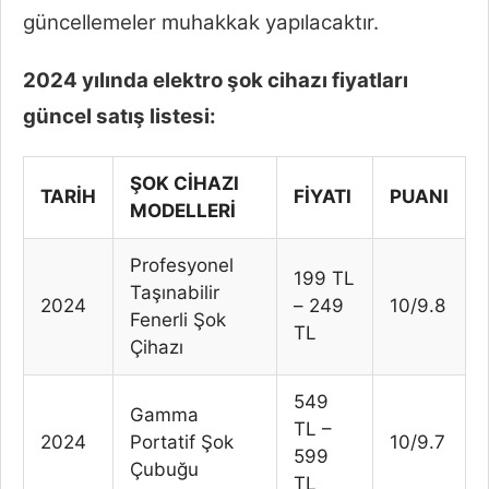
güncellemeler muhakkak yapılacaktır.
2024 yılında elektro şok cihazı fiyatları
güncel satış listesi:
ŞOK CİHAZI
TARİH
FİYATI
PUANI
MODELLERİ
Profesyonel
199 TL
Taşınabilir
2024
– 249
10/9.8
Fenerli Şok
TL
Çihazı
549
Gamma
TL –
2024
Portatif Şok
10/9.7
599
Çubuğu
TL