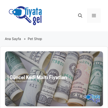
İçeriğe
atla
Menü
Ana Sayfa
»
Pet Shop