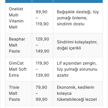
OneVet
99,90
Bağışıklık desteği, tüy
Multi
–
yumağı önleme,
Vitamin
119,90
sindirim dostu
Malt
Beaphar
129,90
Sindirimi kolaylaştırır,
Malt
–
doğal içerikli
Paste
149,90
GimCat
119,90
Lif açısından zengin,
Malt Soft
–
tüy yumağı sorununu
Extra
139,90
azaltır
Trixie
79,90
Ekonomik, kedilerin
Malt
–
kolayca
Paste
99,90
tüketebileceği lezzet