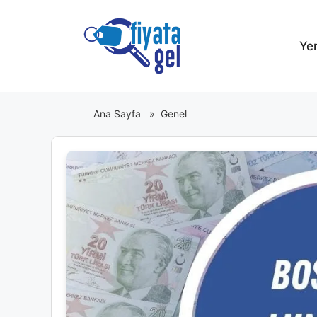
İçeriğe
atla
Ye
Ana Sayfa
»
Genel