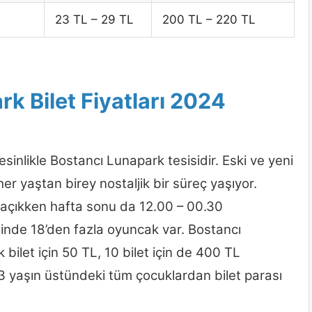
23 TL – 29 TL
200 TL – 220 TL
k Bilet Fiyatları 2024
sinlikle Bostancı Lunapark tesisidir. Eski ve yeni
er yaştan birey nostaljik bir süreç yaşıyor.
a açıkken hafta sonu da 12.00 – 00.30
isinde 18’den fazla oyuncak var. Bostancı
k bilet için 50 TL, 10 bilet için de 400 TL
 3 yaşın üstündeki tüm çocuklardan bilet parası