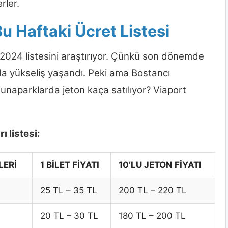
rler.
u Haftaki Ücret Listesi
ı 2024 listesini araştırıyor. Çünkü son dönemde
ında yükseliş yaşandı. Peki ama Bostancı
Lunaparklarda jeton kaça satılıyor? Viaport
ı listesi:
LERİ
1 BİLET FİYATI
10’LU JETON FİYATI
25 TL – 35 TL
200 TL – 220 TL
20 TL – 30 TL
180 TL – 200 TL