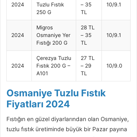
2024
Tuzlu Fıstık
– 35
10/9.1
250 G
TL
Migros
28 TL
2024
Osmaniye Yer
– 35
10/9.1
Fıstığı 200 G
TL
Çerezya Tuzlu
27 TL
2024
Fıstık 200 G –
– 29
10/9.0
A101
TL
Osmaniye Tuzlu Fıstık
Fiyatları 2024
Fıstığın en güzel diyarlarından olan Osmaniye,
tuzlu fıstık üretiminde büyük bir Pazar payına