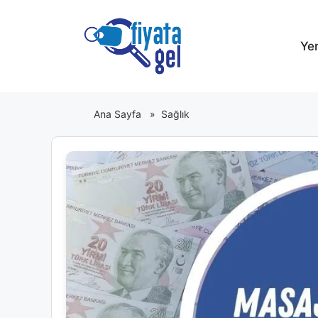
İçeriğe
atla
Ye
Ana Sayfa
»
Sağlık