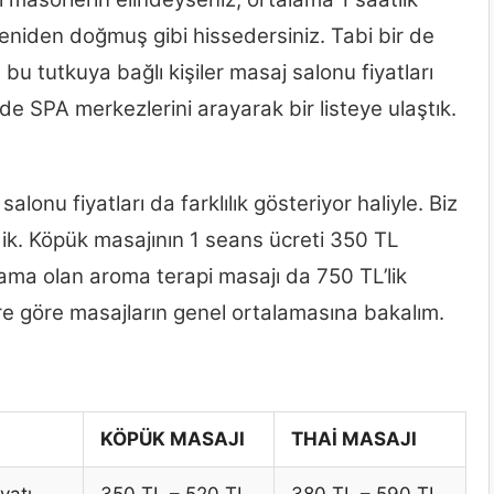
eniden doğmuş gibi hissedersiniz. Tabi bir de
bu tutkuya bağlı kişiler masaj salonu fiyatları
e SPA merkezlerini arayarak bir listeye ulaştık.
onu fiyatları da farklılık gösteriyor haliyle. Biz
ik. Köpük masajının 1 seans ücreti 350 TL
ama olan aroma terapi masajı da 750 TL’lik
lere göre masajların genel ortalamasına bakalım.
KÖPÜK MASAJI
THAİ MASAJI
yatı
350 TL – 520 TL
380 TL – 590 TL