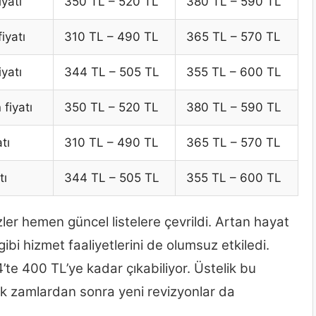
yatı
350 TL – 520 TL
380 TL – 590 TL
iyatı
310 TL – 490 TL
365 TL – 570 TL
yatı
344 TL – 505 TL
355 TL – 600 TL
fiyatı
350 TL – 520 TL
380 TL – 590 TL
tı
310 TL – 490 TL
365 TL – 570 TL
tı
344 TL – 505 TL
355 TL – 600 TL
ler hemen güncel listelere çevrildi. Artan hayat
ibi hizmet faaliyetlerini de olumsuz etkiledi.
te 400 TL’ye kadar çıkabiliyor. Üstelik bu
ek zamlardan sonra yeni revizyonlar da