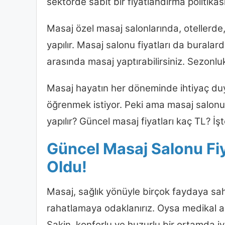
sektörde sabit bir fiyatlandırma politik
Masaj özel masaj salonlarında, otellerd
yapılır. Masaj salonu fiyatları da burala
arasında masaj yaptırabilirsiniz. Sezonlu
Masaj hayatın her döneminde ihtiyaç du
öğrenmek istiyor. Peki ama masaj salonu 
yapılır? Güncel masaj fiyatları kaç TL? İş
Güncel Masaj Salonu Fiya
Oldu!
Masaj, sağlık yönüyle birçok faydaya sah
rahatlamaya odaklanırız. Oysa medikal aç
Sakin, konforlu ve huzurlu bir ortamda iy