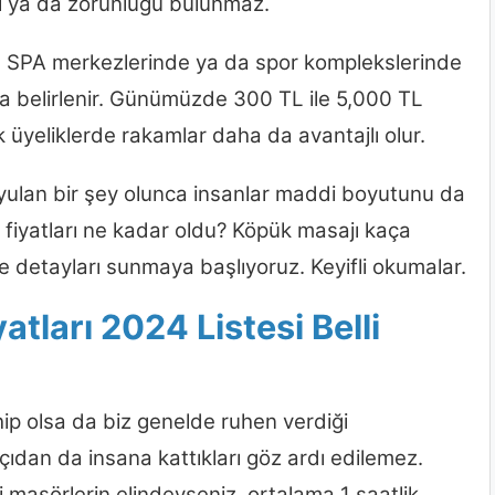
ası ya da zorunluğu bulunmaz.
e, SPA merkezlerinde ya da spor komplekslerinde
rda belirlenir. Günümüzde 300 TL ile 5,000 TL
k üyeliklerde rakamlar daha da avantajlı olur.
yulan bir şey olunca insanlar maddi boyutunu da
fiyatları ne kadar oldu? Köpük masajı kaça
te detayları sunmaya başlıyoruz. Keyifli okumalar.
tları 2024 Listesi Belli
ip olsa da biz genelde ruhen verdiği
ıdan da insana kattıkları göz ardı edilemez.
i masörlerin elindeyseniz, ortalama 1 saatlik