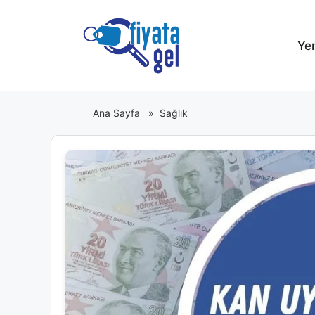
İçeriğe
atla
Ye
Ana Sayfa
»
Sağlık